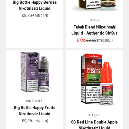
Big Bottle Happy Berries
Nikotinsalz Liquid
Angebot
€9,95
(€995,00/l)
CirKus
Tabak Blend Nikotinsalz
Liquid - Authentic CirKus
Angebot
Regulärer Preis
€7,95
€9,55
(€795,00/l)
BIG BOTTLE
Big Bottle Happy Fruits
Nikotinsalz Liquid
SC LIQUID
Angebot
€9,95
(€995,00/l)
SC Red Line Double Apple
Nikotinsalz Liquid