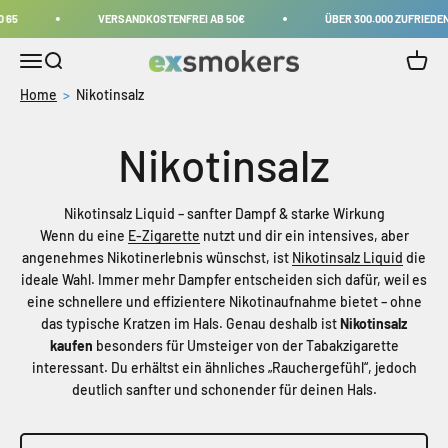
Zum Inhalt springen
5
VERSANDKOSTENFREI AB 50€
ÜBER 300.000 ZUFRIEDENE
Navigationsmenü öffnen
Suche öffnen
Exsmokers.eu
Warenk
Home
Nikotinsalz
Nikotinsalz Liquid – sanfter Dampf & starke Wirkung
Wenn du eine
E-Zigarette
nutzt und dir ein intensives, aber
angenehmes Nikotinerlebnis wünschst, ist
Nikotinsalz Liquid
die
ideale Wahl. Immer mehr Dampfer entscheiden sich dafür, weil es
eine schnellere und effizientere Nikotinaufnahme bietet – ohne
das typische Kratzen im Hals. Genau deshalb ist
Nikotinsalz
kaufen
besonders für Umsteiger von der Tabakzigarette
interessant. Du erhältst ein ähnliches „Rauchergefühl“, jedoch
deutlich sanfter und schonender für deinen Hals.