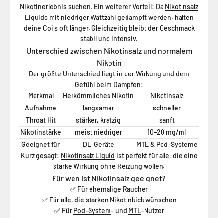
Nikotinerlebnis suchen. Ein weiterer Vorteil: Da
Nikotinsalz
Liquids
mit niedriger Wattzahl gedampft werden, halten
deine
Coils
oft länger. Gleichzeitig bleibt der Geschmack
stabil und intensiv.
Unterschied zwischen Nikotinsalz und normalem
Nikotin
Der größte Unterschied liegt in der Wirkung und dem
Gefühl beim Dampfen:
Merkmal
Herkömmliches Nikotin
Nikotinsalz
Aufnahme
langsamer
schneller
Throat Hit
stärker, kratzig
sanft
Nikotinstärke
meist niedriger
10–20 mg/ml
Geeignet für
DL-Geräte
MTL & Pod-Systeme
Kurz gesagt:
Nikotinsalz Liquid
ist perfekt für alle, die eine
starke Wirkung ohne Reizung wollen.
Für wen ist Nikotinsalz geeignet?
Für ehemalige Raucher
✅
F
ü
r alle, die starken Nikotinkick w
ü
nschen
✅
F
ü
r
Pod-System
- und
MTL
-Nutzer
✅