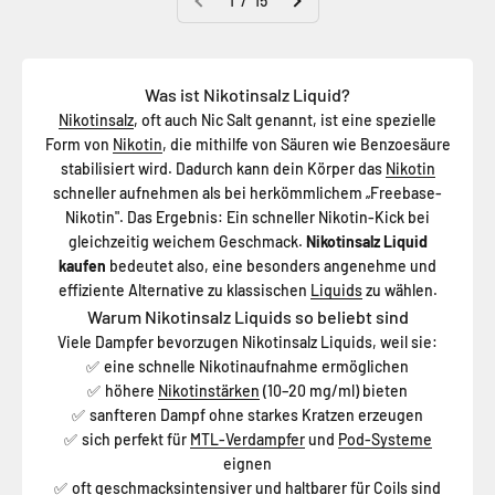
1 / 15
Was ist Nikotinsalz Liquid?
Nikotinsalz
, oft auch Nic Salt genannt, ist eine spezielle
Form von
Nikotin
, die mithilfe von Säuren wie Benzoesäure
stabilisiert wird. Dadurch kann dein Körper das
Nikotin
schneller aufnehmen als bei herkömmlichem „Freebase-
Nikotin". Das Ergebnis: Ein schneller Nikotin-Kick bei
gleichzeitig weichem Geschmack.
Nikotinsalz Liquid
kaufen
bedeutet also, eine besonders angenehme und
effiziente Alternative zu klassischen
Liquids
zu wählen.
Warum Nikotinsalz Liquids so beliebt sind
Viele Dampfer bevorzugen Nikotinsalz Liquids, weil sie:
eine schnelle Nikotinaufnahme ermöglichen
✅
höhere
Nikotinstärken
(10–20 mg/ml) bieten
✅
sanfteren Dampf ohne starkes Kratzen erzeugen
✅
sich perfekt für
MTL-Verdampfer
und
Pod-Systeme
✅
eignen
oft geschmacksintensiver und haltbarer für
Coils
sind
✅