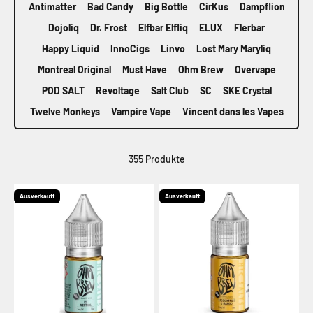
Antimatter
Bad Candy
Big Bottle
CirKus
Dampflion
Dojoliq
Dr. Frost
Elfbar Elfliq
ELUX
Flerbar
Happy Liquid
InnoCigs
Linvo
Lost Mary Maryliq
Montreal Original
Must Have
Ohm Brew
Overvape
POD SALT
Revoltage
Salt Club
SC
SKE Crystal
Twelve Monkeys
Vampire Vape
Vincent dans les Vapes
355 Produkte
Ausverkauft
Ausverkauft