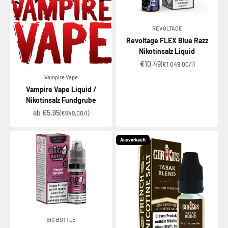
REVOLTAGE
Revoltage FLEX Blue Razz
Nikotinsalz Liquid
Angebot
€10,49
(€1.049,00/l)
Vampire Vape
Vampire Vape Liquid /
Nikotinsalz Fundgrube
Angebot
ab €5,95
(€649,00/l)
Ausverkauft
BIG BOTTLE