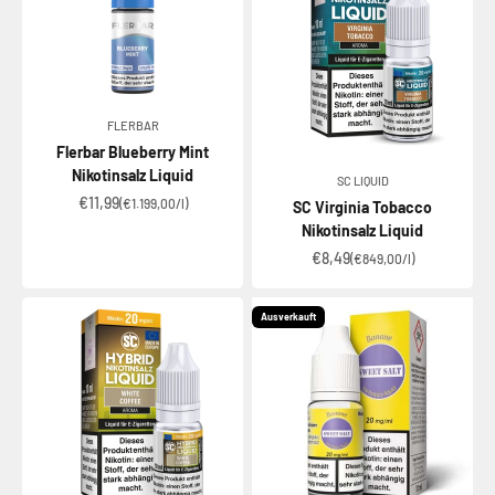
FLERBAR
Flerbar Blueberry Mint
Nikotinsalz Liquid
SC LIQUID
Angebot
€11,99
(€1.199,00/l)
SC Virginia Tobacco
Nikotinsalz Liquid
Angebot
€8,49
(€849,00/l)
Ausverkauft