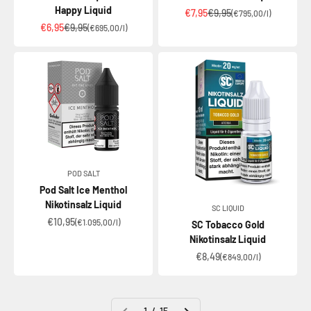
Happy Liquid
Angebot
Regulärer Preis
€7,95
€9,95
(€795,00/l)
Angebot
Regulärer Preis
€6,95
€9,95
(€695,00/l)
POD SALT
Pod Salt Ice Menthol
Nikotinsalz Liquid
SC LIQUID
Angebot
€10,95
(€1.095,00/l)
SC Tobacco Gold
Nikotinsalz Liquid
Angebot
€8,49
(€849,00/l)