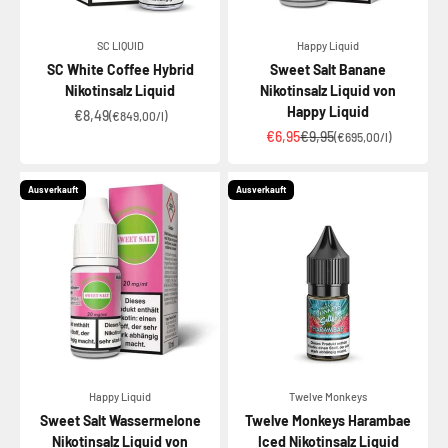
SC LIQUID
Happy Liquid
SC White Coffee Hybrid
Sweet Salt Banane
Nikotinsalz Liquid
Nikotinsalz Liquid von
Happy Liquid
Angebot
€8,49
(€849,00/l)
Angebot
Regulärer Preis
€6,95
€9,95
(€695,00/l)
Ausverkauft
Ausverkauft
Happy Liquid
Twelve Monkeys
Sweet Salt Wassermelone
Twelve Monkeys Harambae
Nikotinsalz Liquid von
Iced Nikotinsalz Liquid