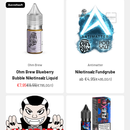
Ausverkauft
Ohm Brew
Antimatter
Ohm Brew Blueberry
Nikotinsalz Fundgrube
Bubble Nikotinsalz Liquid
Angebot
ab €4,95
(€495,00/l)
Angebot
Regulärer Preis
€7,95
€9,55
(€795,00/l)