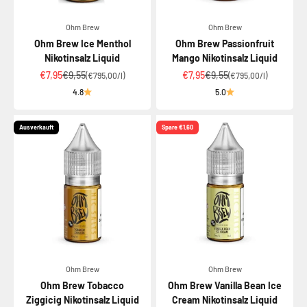
Ohm Brew
Ohm Brew
Ohm Brew Ice Menthol
Ohm Brew Passionfruit
Nikotinsalz Liquid
Mango Nikotinsalz Liquid
Angebot
Regulärer Preis
Angebot
Regulärer Preis
€7,95
€9,55
€7,95
€9,55
(€795,00/l)
(€795,00/l)
4.8
5.0
Ausverkauft
Spare €1,60
Ohm Brew
Ohm Brew
Ohm Brew Tobacco
Ohm Brew Vanilla Bean Ice
Ziggicig Nikotinsalz Liquid
Cream Nikotinsalz Liquid