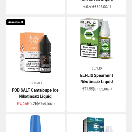
Angebot
€8,49
(€849,00/l)
Ausverkauft
ELFLIQ
ELFLIQ Spearmint
Nikotinsalz Liquid
POD SALT
Angebot
€11,99
(€1.199,00/l)
POD SALT Cantaloupe Ice
Nikotinsalz Liquid
Angebot
Regulärer Preis
€7,45
€9,25
(€745,00/l)