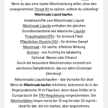
Wenn du also eine starke Nikotinwirkung willst, ohne den
unangenehmen
Throat Hit
zu spüren, solltest du unbedingt
Nikotinsalz Liquid kaufen
.
Inhaltsstoffe von Nikotinsalz Liquid
Nikotinsalz Liquids
enthalten die gleichen
Grundbestandteile wie klassische
Liquids
:
Propylenglykol (PG)
– für Aroma & Flash
Pflanzliches Glycerin (VG)
– für dichten Dampf
Nikotinsalz
– für sanfte, effektive Wirkung
Aromen
– von fruchtig bis tabakartig
Optional: Wasser oder Ethanol
Durch die besondere Nikotinstruktur entsteht ein
weicheres Dampferlebnis, das vor allem Einsteiger
überzeugt.
Nikotinsalz Liquid kaufen – die Vorteile für dich
Wenn du
Nikotinsalz kaufen
möchtest, bekommst du in der
Regel praktische 10 ml Flaschen, denn diese Größe ist in
Europa durch die
TPD-Regulierung
vorgeschrieben. Die
Nikotinstärken
liegen meist bei 10 mg/ml oder 20 mg/ml –
ideal für alle, die ein starkes, aber angenehmes