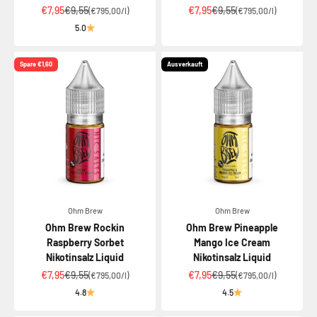
Angebot
Regulärer Preis
Angebot
Regulärer Preis
€7,95
€9,55
€7,95
€9,55
(€795,00/l)
(€795,00/l)
5.0
Spare €1,60
Ausverkauft
Ohm Brew
Ohm Brew
Ohm Brew Rockin
Ohm Brew Pineapple
Raspberry Sorbet
Mango Ice Cream
Nikotinsalz Liquid
Nikotinsalz Liquid
Angebot
Regulärer Preis
Angebot
Regulärer Preis
€7,95
€9,55
€7,95
€9,55
(€795,00/l)
(€795,00/l)
4.8
4.5